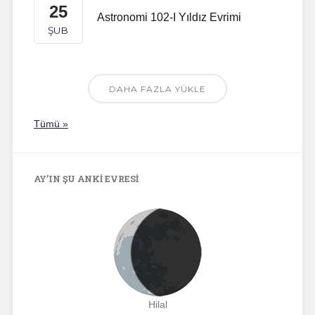
25
Astronomi 102-I Yıldız Evrimi
ŞUB
DAHA FAZLA YÜKLE
Tümü »
AY’IN ŞU ANKI EVRESI
Hilal