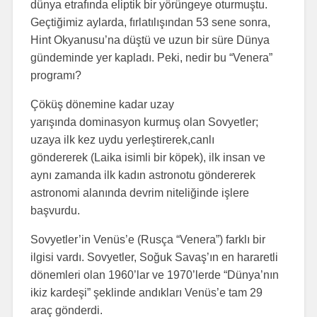
dünya etrafında eliptik bir yörüngeye oturmuştu.
Geçtiğimiz aylarda, fırlatılışından 53 sene sonra,
Hint Okyanusu’na düştü ve uzun bir süre Dünya
gündeminde yer kapladı. Peki, nedir bu “Venera”
programı?
Çöküş dönemine kadar uzay
yarışında dominasyon kurmuş olan Sovyetler;
uzaya ilk kez uydu yerleştirerek,canlı
göndererek (Laika isimli bir köpek), ilk insan ve
aynı zamanda ilk kadın astronotu göndererek
astronomi alanında devrim niteliğinde işlere
başvurdu.
Sovyetler’in Venüs’e (Rusça “Venera”) farklı bir
ilgisi vardı. Sovyetler, Soğuk Savaş’ın en hararetli
dönemleri olan 1960’lar ve 1970’lerde “Dünya’nın
ikiz kardeşi” şeklinde andıkları Venüs’e tam 29
araç gönderdi.