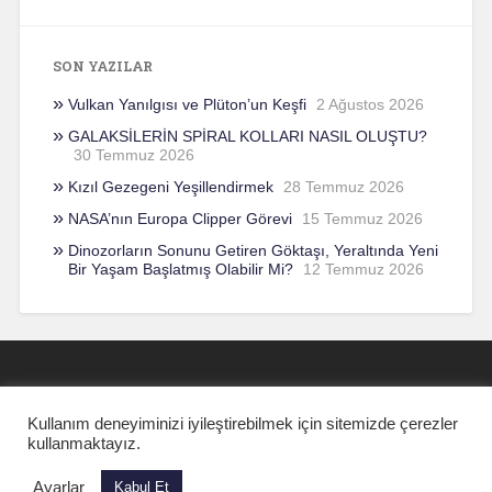
SON YAZILAR
Vulkan Yanılgısı ve Plüton’un Keşfi
2 Ağustos 2026
GALAKSİLERİN SPİRAL KOLLARI NASIL OLUŞTU?
30 Temmuz 2026
Kızıl Gezegeni Yeşillendirmek
28 Temmuz 2026
NASA’nın Europa Clipper Görevi
15 Temmuz 2026
Dinozorların Sonunu Getiren Göktaşı, Yeraltında Yeni
Bir Yaşam Başlatmış Olabilir Mi?
12 Temmuz 2026
Kullanım deneyiminizi iyileştirebilmek için sitemizde çerezler
kullanmaktayız.
THEME: BASKERVILLE 2 BY
WordPress gururla sunar
|
.
Anders Noren
Ayarlar
Kabul Et
Yukarı ↑