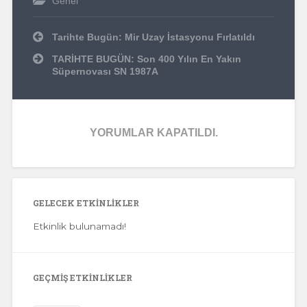
Genel
Yazı
Tarihte Bugün: Mir Uzay İstasyonu Fırlatıldı
dolaşımı
TARİHTE BUGÜN: Son 400 Yılın En Yakın
Süpernovası SN 1987A
YORUMLAR KAPATILDI.
GELECEK ETKINLIKLER
Etkinlik bulunamadı!
GEÇMIŞ ETKINLIKLER