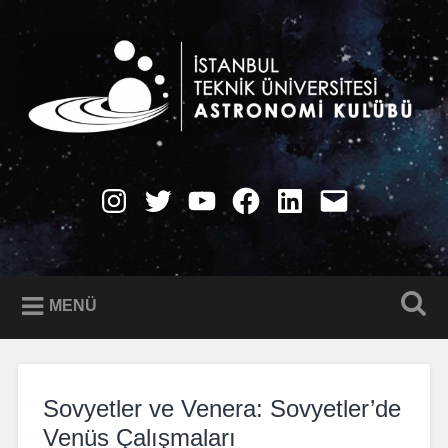
İçeriğe
geç
Ara
İTÜ Astronomi Kulübü
Instagram
Twitter
YouTube
Facebook
LinkedIn
E-
Posta
MENÜ
Sovyetler ve Venera: Sovyetler’de
Venüs Çalışmaları