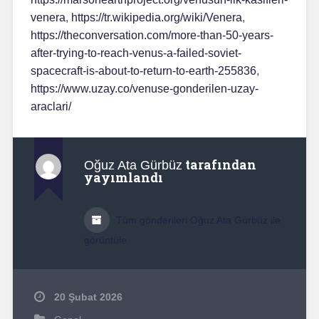
venera
,
https://tr.wikipedia.org/wiki/Venera
,
https://theconversation.com/more-than-50-years-
after-trying-to-reach-venus-a-failed-soviet-
spacecraft-is-about-to-return-to-earth-255836
,
https://www.uzay.co/venuse-gonderilen-uzay-
araclari/
tarafından
Oğuz Ata Gürbüz
yayımlandı
Tüm gönderileri Oğuz Ata Gürbüz ile
görüntüle
20 Şubat 2026