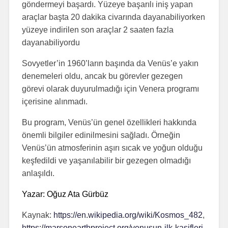
göndermeyi başardı. Yüzeye başarılı iniş yapan
araçlar başta 20 dakika civarında dayanabiliyorken
yüzeye indirilen son araçlar 2 saaten fazla
dayanabiliyordu
Sovyetler’in 1960’ların başında da Venüs’e yakın
denemeleri oldu, ancak bu görevler gezegen
görevi olarak duyurulmadığı için Venera programı
içerisine alınmadı.
Bu program, Venüs’ün genel özellikleri hakkında
önemli bilgiler edinilmesini sağladı. Örneğin
Venüs’ün atmosferinin aşırı sıcak ve yoğun olduğu
keşfedildi ve yaşanılabilir bir gezegen olmadığı
anlaşıldı.
Yazar:
Oğuz Ata Gürbüz
Kaynak:
https://en.wikipedia.org/wiki/Kosmos_482
,
https://marsonearthproject.org/venusun-ilk-kasifleri-