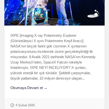
IXPE [Imaging X ray Polarimetry Explorer
(Görüntüleyici X ışını Polarimetre Keşif Aracı)]
NASA'nın birçok farklı gök cisminin X ışınlarının
polarizasyonunu incelemek üzere gerçekleştirdiği ilk
misyondur. 9 Aralık 2021 tarihinde NASA'nın Kennedy
Uzay Merkezi'nden, SpaceX Falcon roketiyle
fırlatılmıştır. IXPE NEYİ İNCELİYOR? X ışınları,
yüksek enerjili bir ışık türüdür. Şiddetli çarpışmalar,
büyük patlamalar, 10 milyon dereceye ulaşan...
Okumaya Devam et →
4 Şubat 2026