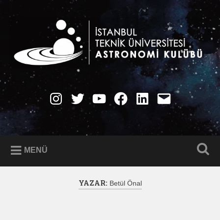
İçeriğe
geç
Ara
İTÜ Astronomi Kulübü
Instagram
Twitter
YouTube
Facebook
LinkedIn
E-
Posta
MENÜ
YAZAR:
Betül Önal