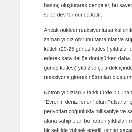
basınç oluşturarak dengeler, bu saye
süperdev formunda kalır.
Ancak nükleer reaksiyonlarsa kullanıla
zaman yıldız ömrünü tamamlar ve süp
kütleli (20-25 güneş kütlesi) yıldızl
ederek kara deliğe dönüşürken daha a
güneş kütlesi) yıldızlar çekirdek için
reaksiyona girerek nötronları oluşturm
Nötron yıldızları 2 farklı türde bulunab
“Evrenin deniz feneri” olan Pulsarlar 
periyotları çoğunlukla milisaniye ve s
alana sahip olan bu nötron yıldızları
bir şekilde yüksek enerjili ışınlar sa