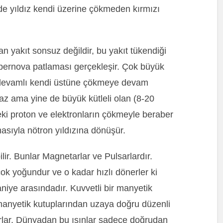
de yıldız kendi üzerine çökmeden kırmızı
n yakıt sonsuz değildir, bu yakıt tükendiği
ernova patlaması gerçekleşir. Çok büyük
ar devamlı kendi üstüne çökmeye devam
z ama yine de büyük kütleli olan (8-20
deki proton ve elektronların çökmeyle beraber
asıyla nötron yıldızına dönüşür.
ilir. Bunlar Magnetarlar ve Pulsarlardır.
çok yoğundur ve o kadar hızlı dönerler ki
aniye arasındadır. Kuvvetli bir manyetik
 manyetik kutuplarından uzaya doğru düzenli
çarlar. Dünyadan bu ışınlar sadece doğrudan