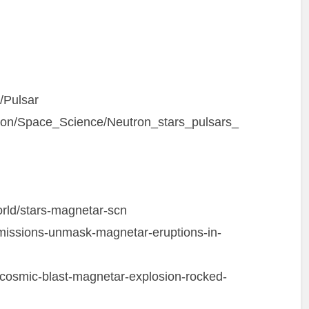
i/Pulsar
tion/Space_Science/Neutron_stars_pulsars_
orld/stars-magnetar-scn
missions-unmask-magnetar-eruptions-in-
/cosmic-blast-magnetar-explosion-rocked-