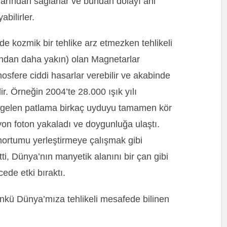
nlarından sağlarlar ve bundan dolayı ani
abilirler.
de kozmik bir tehlike arz etmezken tehlikeli
lından daha yakın) olan Magnetarlar
osfere ciddi hasarlar verebilir ve akabinde
lir. Örneğin 2004’te 28.000 ışık yılı
 gelen patlama birkaç uyduyu tamamen kör
lyon foton yakaladı ve doygunluğa ulaştı.
hortumu yerleştirmeye çalışmak gibi
ti, Dünya’nın manyetik alanını bir çan gibi
cede etki bıraktı.
çünkü Dünya’mıza tehlikeli mesafede bilinen