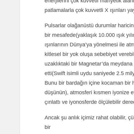
enerjilerini çok kuvvetli manyetik ala
patlamalarla çok kuvvetli X ışınları yay
Pulsarlar olağanüstü durumlar haricin
bir mesafede(yaklaşık 10.000 ışık yı
ışınlarının Dünya’ya yönelmesi ile atm
kitlesel bir yok oluşa sebebiyet verebi
uzaklıktaki bir Magnetar’da meydana
etti(Swift isimli uydu saniyede 2.5 mi
Bunu bir bardağın içine kocaman bir 
düşünün), atmosferi kısmen iyonize et
çınlattı ve iyonosferde ölçülebilir dere
Ancak şu anlık içimiz rahat olabilir, 
bir