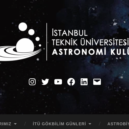
ü
Instagram
Twitter
YouTube
Facebook
LinkedIn
E-
Posta
RIMIZ
İTÜ GÖKBILIM GÜNLERI
ASTROBI