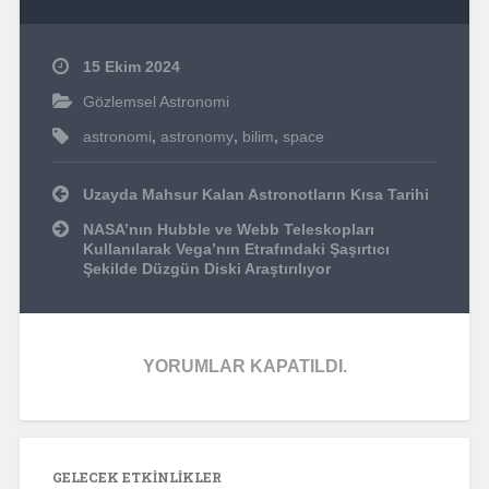
15 Ekim 2024
Gözlemsel Astronomi
astronomi
,
astronomy
,
bilim
,
space
Yazı
Uzayda Mahsur Kalan Astronotların Kısa Tarihi
dolaşımı
NASA’nın Hubble ve Webb Teleskopları
Kullanılarak Vega’nın Etrafındaki Şaşırtıcı
Şekilde Düzgün Diski Araştırılıyor
YORUMLAR KAPATILDI.
GELECEK ETKINLIKLER