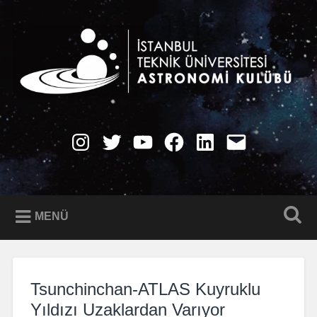
İçeriğe
geç
Ara
İTÜ Astronomi Kulübü
Instagram
Twitter
YouTube
Facebook
LinkedIn
E-
Posta
MENÜ
Tsunchinchan-ATLAS Kuyruklu
Yıldızı Uzaklardan Varıyor