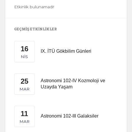
Etkinlik bulunamadı!
GEÇMIŞ ETKINLIKLER
16
IX. İTÜ Gökbilim Günleri
NIS
25
Astronomi 102-IV Kozmoloji ve
Uzayda Yaşam
MAR
11
Astronomi 102-III Galaksiler
MAR