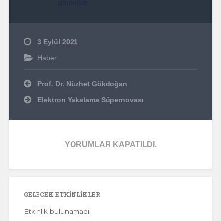
görüntüle
3 Eylül 2021
Haber
Yazı
Prof. Dr. Nüzhet Gökdoğan
dolaşımı
Elektron Yakalama Süpernovası
YORUMLAR KAPATILDI.
GELECEK ETKINLIKLER
Etkinlik bulunamadı!