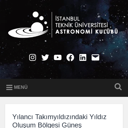
İçeriğe
geç
Ara
İTÜ Astronomi Kulübü
Instagram
Twitter
YouTube
Facebook
LinkedIn
E-
Posta
MENÜ
Yılancı Takımyıldızındaki Yıldız
Oluşum Bölgesi Güneş