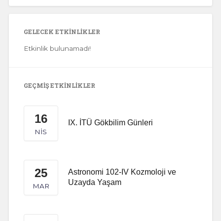
GELECEK ETKINLIKLER
Etkinlik bulunamadı!
GEÇMIŞ ETKINLIKLER
16
IX. İTÜ Gökbilim Günleri
NIS
25
Astronomi 102-IV Kozmoloji ve
Uzayda Yaşam
MAR