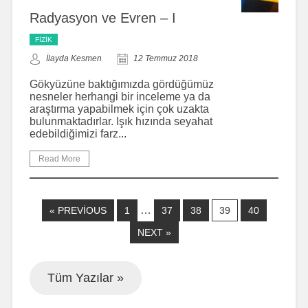
Radyasyon ve Evren – I
FIZIK
İlayda Kesmen
12 Temmuz 2018
Gökyüzüne baktığımızda gördüğümüz
nesneler herhangi bir inceleme ya da
araştırma yapabilmek için çok uzakta
bulunmaktadırlar. Işık hızında seyahat
edebildiğimizi farz...
Read More
…
« PREVIOUS
1
37
38
39
40
NEXT »
Tüm Yazılar »