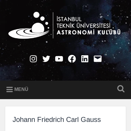
İçeriğe
geç
Ara
İTÜ Astronomi Kulübü
Instagram
Twitter
YouTube
Facebook
LinkedIn
E-
Posta
MENÜ
Johann Friedrich Carl Gauss