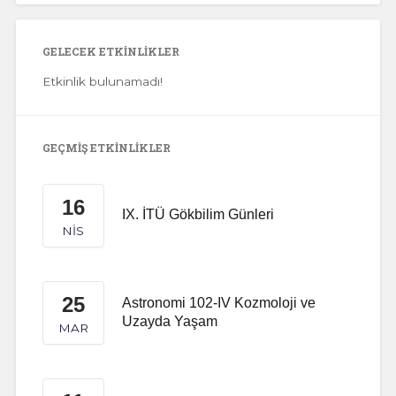
GELECEK ETKINLIKLER
Etkinlik bulunamadı!
GEÇMIŞ ETKINLIKLER
16
IX. İTÜ Gökbilim Günleri
NIS
25
Astronomi 102-IV Kozmoloji ve
Uzayda Yaşam
MAR