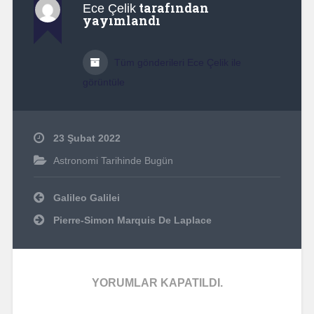
tarafından
Ece Çelik
yayımlandı
Tüm gönderileri Ece Çelik ile
görüntüle
23 Şubat 2022
Astronomi Tarihinde Bugün
Yazı
Galileo Galilei
dolaşımı
Pierre-Simon Marquis De Laplace
YORUMLAR KAPATILDI.