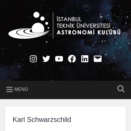
İçeriğe
geç
Ara
İTÜ Astronomi Kulübü
Instagram
Twitter
YouTube
Facebook
LinkedIn
E-
Posta
MENÜ
Karl Schwarzschild