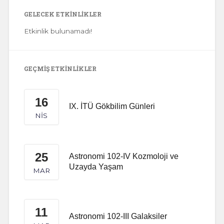
GELECEK ETKINLIKLER
Etkinlik bulunamadı!
GEÇMIŞ ETKINLIKLER
16
IX. İTÜ Gökbilim Günleri
NIS
25
Astronomi 102-IV Kozmoloji ve
Uzayda Yaşam
MAR
11
Astronomi 102-III Galaksiler