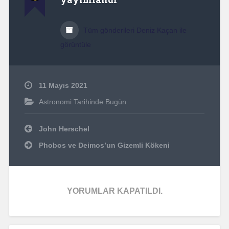
Tüm gönderileri Deniz Kaçan ile
görüntüle
11 Mayıs 2021
Astronomi Tarihinde Bugün
Yazı
John Herschel
dolaşımı
Phobos ve Deimos’un Gizemli Kökeni
YORUMLAR KAPATILDI.