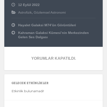
12 Eylül 2022
Astrofizik
,
Gözlemsel Astronomi
Yazı
Hayalet Galaksi M74’ün Görüntüleri
dolaşımı
Kahraman Galaksi Kümesi’nin Merkezinden
Gelen Ses Dalgası
YORUMLAR KAPATILDI.
GELECEK ETKINLIKLER
Etkinlik bulunamadı!