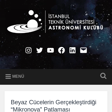
İçeriğe
geç
Ara
İTÜ Astronomi Kulübü
Instagram
Twitter
YouTube
Facebook
LinkedIn
E-
Posta
MENÜ
Beyaz Cücelerin Gerçekleştirdiği
“Mikronova” Patlaması