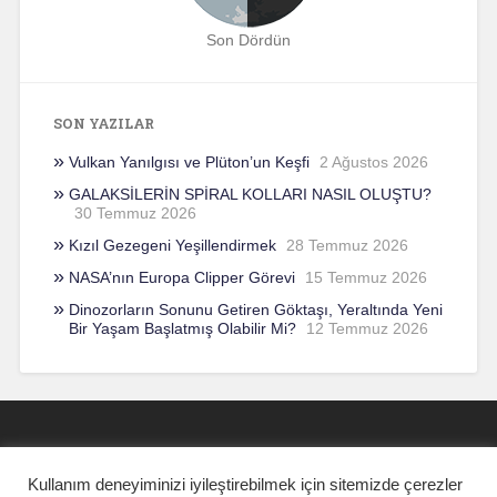
Son Dördün
SON YAZILAR
Vulkan Yanılgısı ve Plüton’un Keşfi
2 Ağustos 2026
GALAKSİLERİN SPİRAL KOLLARI NASIL OLUŞTU?
30 Temmuz 2026
Kızıl Gezegeni Yeşillendirmek
28 Temmuz 2026
NASA’nın Europa Clipper Görevi
15 Temmuz 2026
Dinozorların Sonunu Getiren Göktaşı, Yeraltında Yeni
Bir Yaşam Başlatmış Olabilir Mi?
12 Temmuz 2026
Kullanım deneyiminizi iyileştirebilmek için sitemizde çerezler