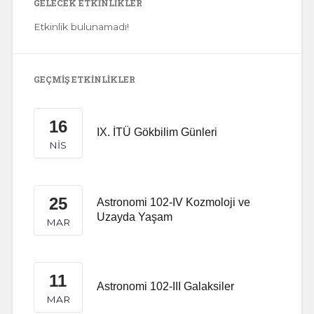
GELECEK ETKINLIKLER
Etkinlik bulunamadı!
GEÇMIŞ ETKINLIKLER
16
IX. İTÜ Gökbilim Günleri
NIS
25
Astronomi 102-IV Kozmoloji ve
Uzayda Yaşam
MAR
11
Astronomi 102-III Galaksiler
MAR