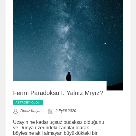
Fermi Paradoksu I: Yalnız Mıyız?
ASTROBIYOLOJI
Deniz Kaçan
2 Eylül 2020
Uzayın ne kadar uçsuz bucaksız olduğunu
ve Dünya üzerindeki canlılar olarak
böylesine akıl almayan büyüklükteki bir