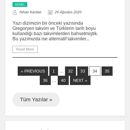
GENEL
Nihan Kardan
26 Ağustos 2020
Yazı dizimizin bir önceki yazısında
Gregoryen takvim ve Türklerin tarih boyu
kullandığı bazı takvimlerden bahsetmiştik.
Bu yazımızda ise alternatif takvimler...
Read More
…
« PREVIOUS
1
32
33
34
35
…
36
40
NEXT »
Tüm Yazılar »