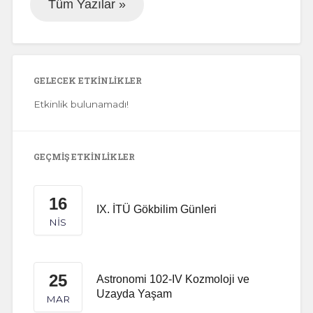
Tüm Yazılar »
GELECEK ETKINLIKLER
Etkinlik bulunamadı!
GEÇMIŞ ETKINLIKLER
16
IX. İTÜ Gökbilim Günleri
NIS
25
Astronomi 102-IV Kozmoloji ve
Uzayda Yaşam
MAR