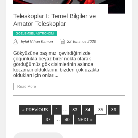
Teleskoplar I: Temel Bilgiler ve
Amatör Teleskoplar
GÖZLEMSEL ASTRONOMI
Eylül Nihan Kamun
22 Temmuz 2020
Gökyüzüne başımızı çevirdiğimizde
çoğunlukla beyaz birer nokta olarak
gördüğümüz gök cisimlerinin aslında
kocaman olduklarını, bizden çok uzakta
oldukları için onları...
Read More
…
« PREVIOUS
1
33
34
35
36
…
37
40
NEXT »